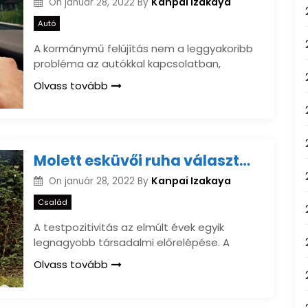
Kanpai Izakaya
On
január 28, 2022
By
Autó
A kormánymű felújítás nem a leggyakoribb
probléma az autókkal kapcsolatban,
Olvass tovább
Molett esküvői ruha választása pozitív testképpel a legjobb
Kanpai Izakaya
On
január 28, 2022
By
Család
A testpozitivitás az elmúlt évek egyik
legnagyobb társadalmi előrelépése. A
Olvass tovább