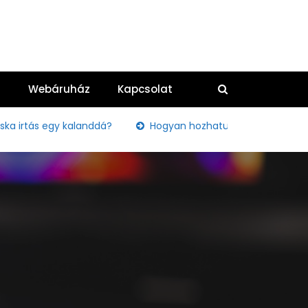
g
Webáruház
Kapcsolat
tás egy kalanddá?
Hogyan hozhatunk békét és harmóniát 