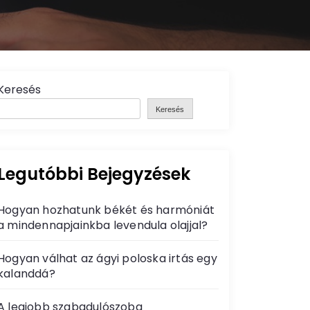
Keresés
Keresés
Legutóbbi Bejegyzések
Hogyan hozhatunk békét és harmóniát
a mindennapjainkba levendula olajjal?
Hogyan válhat az ágyi poloska irtás egy
kalanddá?
A legjobb szabadulószoba