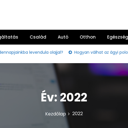
gáltatás
Család
Autó
Otthon
Egészsé
inkba levendula olajjal?
Hogyan válhat az ágyi poloska ir
Év:
2022
2022
Kezdőlap