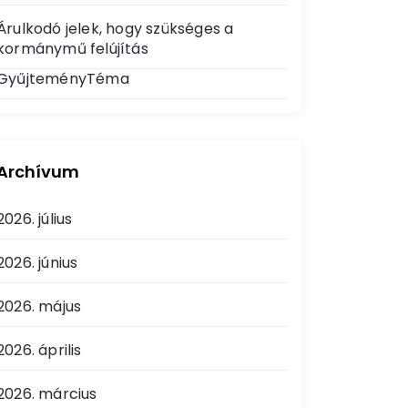
Árulkodó jelek, hogy szükséges a
kormánymű felújítás
GyűjteményTéma
Archívum
2026. július
2026. június
2026. május
2026. április
2026. március