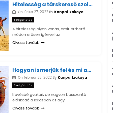
Hitelesség a társkereső szolgáltatások vonatkozásában
Kanpai Izakaya
On
június 27, 2022
By
Szolgáltatás
A hitelesség olyan vonás, amit érthető
módon erősen igényel az
Olvass tovább
Hogyan ismerjük fel és mi az ágyi poloska irtás menete?
Kanpai Izakaya
On
február 25, 2022
By
Szolgáltatás
Kevésbé gyakori, de nagyon bosszantó
élősködő a lakásban az ágyi
Olvass tovább