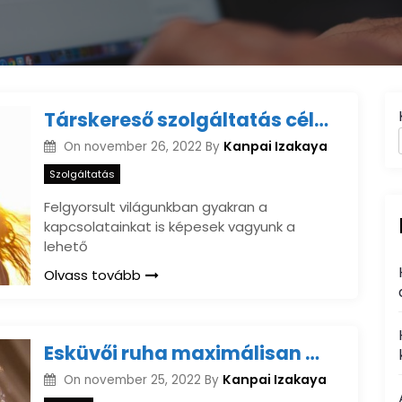
Társkereső szolgáltatás célcsoportra hangolva
Kanpai Izakaya
On
november 26, 2022
By
Szolgáltatás
Felgyorsult világunkban gyakran a
kapcsolatainkat is képesek vagyunk a
lehető
Olvass tovább
Esküvői ruha maximálisan az egyéni adottságainkhoz igazítva
Kanpai Izakaya
On
november 25, 2022
By