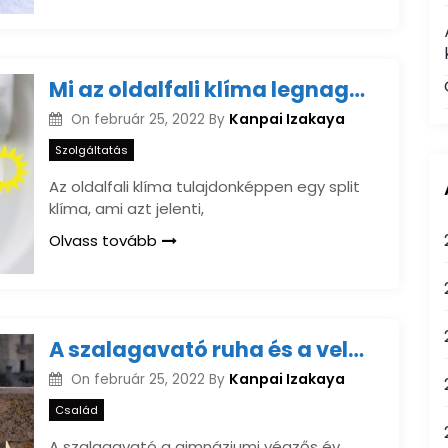
Mi az oldalfali klíma legnagyobb előnye és hátránya?
Kanpai Izakaya
On
február 25, 2022
By
Szolgáltatás
Az oldalfali klíma tulajdonképpen egy split
klíma, ami azt jelenti,
Olvass tovább
A szalagavató ruha és a vele változó szalagtűző hagyományok
Kanpai Izakaya
On
február 25, 2022
By
Család
A szalagavató a gimnáziumi végzős év