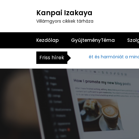
S
k
Kanpai Izakaya
i
Villámgyors cikkek tárháza
p
t
o
Kezdőlap
GyűjteményTéma
Szol
c
o
Hogyan hozhatunk békét és harmóniát a mindennapja
Friss hírek
n
t
e
n
t