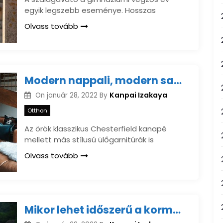
egyik legszebb eseménye. Hosszas
Olvass tovább
Modern nappali, modern sarok ülőgarnitúra
Kanpai Izakaya
On
január 28, 2022
By
Otthon
Az örök klasszikus Chesterfield kanapé
mellett más stílusú ülőgarnitúrák is
Olvass tovább
Mikor lehet időszerű a kormánymű felújítás?