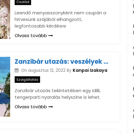
Család
Leendő menyasszonyként nem csupán a
hitvesünk szájából elhangzott,
legfontosabb kérdésre
Olvass tovább
Zanzibár utazás: veszélyek és felkészülés
Kanpai Izakaya
On
augusztus 12, 2022
By
Szolgáltatás
Zanzibár utazás tekintetében egy idilli,
tengerparti nyaralás helyszíne is lehet.
Olvass tovább