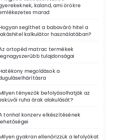
gyerekeknek, kaland, ami örökre
emlékezetes marad
Hogyan segíthet a babaváró hitel a
lakáshitel kalkulátor használatában?
Az ortopéd matrac termékek
legnagyszerűbb tulajdonságai
Hatékony megoldások a
duguláselhárításra
Milyen tényezők befolyásolhatják az
esküvői ruha árak alakulását?
A tonhal konzerv elkészítésének
lehetőségei
Milyen gyakran ellenőrizzük a lefolyókat