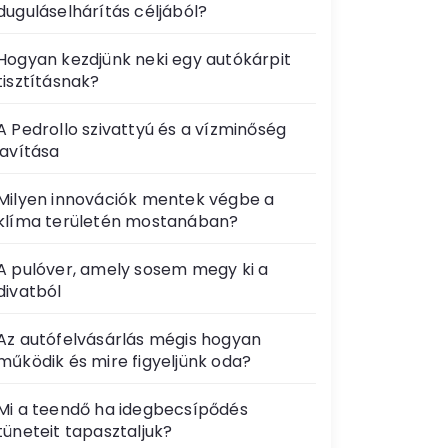
duguláselhárítás céljából?
Hogyan kezdjünk neki egy autókárpit
tisztításnak?
A Pedrollo szivattyú és a vízminőség
javítása
Milyen innovációk mentek végbe a
klíma területén mostanában?
A pulóver, amely sosem megy ki a
divatból
Az autófelvásárlás mégis hogyan
működik és mire figyeljünk oda?
Mi a teendő ha idegbecsípődés
tüneteit tapasztaljuk?