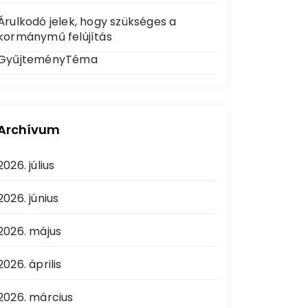
Árulkodó jelek, hogy szükséges a
kormánymű felújítás
GyűjteményTéma
Archívum
2026. július
2026. június
2026. május
2026. április
2026. március