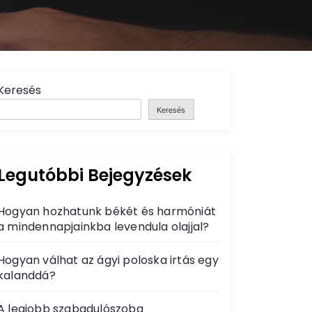
Keresés
Keresés
Legutóbbi Bejegyzések
Hogyan hozhatunk békét és harmóniát
a mindennapjainkba levendula olajjal?
Hogyan válhat az ágyi poloska irtás egy
kalanddá?
A legjobb szabadulószoba