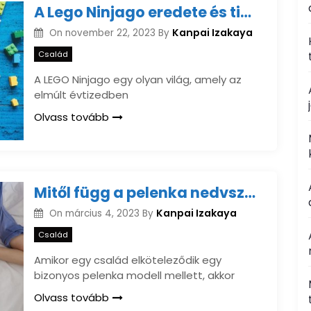
A Lego Ninjago eredete és titokzatos világa
Kanpai Izakaya
On
november 22, 2023
By
Család
A LEGO Ninjago egy olyan világ, amely az
elmúlt évtizedben
Olvass tovább
Mitől függ a pelenka nedvszívó képessége?
Kanpai Izakaya
On
március 4, 2023
By
Család
Amikor egy család elköteleződik egy
bizonyos pelenka modell mellett, akkor
Olvass tovább