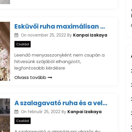
Esküvői ruha maximálisan az egyéni adottságainkhoz igazítva
Kanpai Izakaya
On
november 25, 2022
By
Család
Leendő menyasszonyként nem csupán a
hitvesünk szájából elhangzott,
legfontosabb kérdésre
Olvass tovább
A szalagavató ruha és a vele változó szalagtűző hagyományok
Kanpai Izakaya
On
február 25, 2022
By
Család
A szalagavató a gimnáziumi végzős év