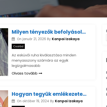
Milyen tényezők befolyásolhatják az esküvői ruha árak alakulását?
Kanpai Izakaya
On
január 21, 2026
By
Család
Az esküvői ruha kiválasztása minden
menyasszony számára az egyik
legizgalmasabb
Olvass tovább
Hogyan tegyük emlékezetesebbé a babaváró buli minden pillanatát?
Kanpai Izakaya
On
október 19, 2024
By