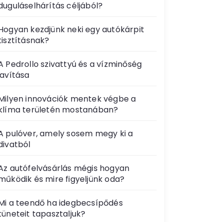
duguláselhárítás céljából?
Hogyan kezdjünk neki egy autókárpit
tisztításnak?
A Pedrollo szivattyú és a vízminőség
javítása
Milyen innovációk mentek végbe a
klíma területén mostanában?
A pulóver, amely sosem megy ki a
divatból
Az autófelvásárlás mégis hogyan
működik és mire figyeljünk oda?
Mi a teendő ha idegbecsípődés
tüneteit tapasztaljuk?