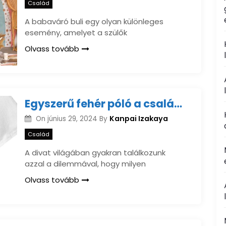
Család
A babaváró buli egy olyan különleges
esemény, amelyet a szülők
Olvass tovább
Egyszerű fehér póló a család minden tagjának
Kanpai Izakaya
On
június 29, 2024
By
Család
A divat világában gyakran találkozunk
azzal a dilemmával, hogy milyen
Olvass tovább