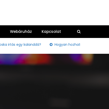
g
Webáruház
Kapcsolat
tás egy kalanddá?
Hogyan hozhatunk békét és harmóniát a