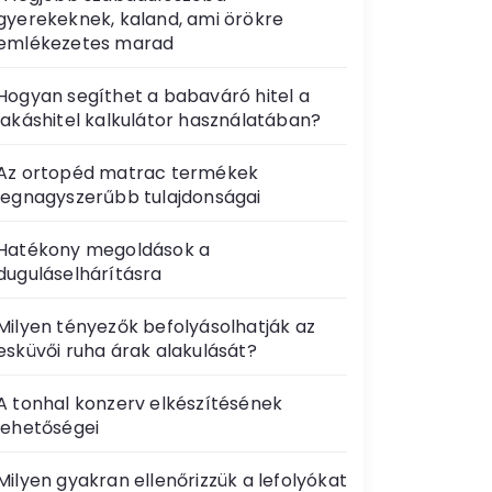
gyerekeknek, kaland, ami örökre
emlékezetes marad
Hogyan segíthet a babaváró hitel a
lakáshitel kalkulátor használatában?
Az ortopéd matrac termékek
legnagyszerűbb tulajdonságai
Hatékony megoldások a
duguláselhárításra
Milyen tényezők befolyásolhatják az
esküvői ruha árak alakulását?
A tonhal konzerv elkészítésének
lehetőségei
Milyen gyakran ellenőrizzük a lefolyókat