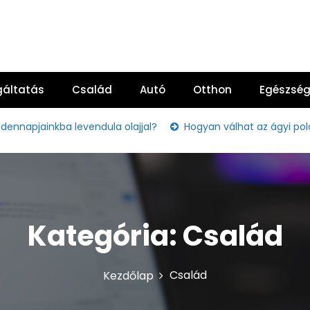
gáltatás
Család
Autó
Otthon
Egészsé
inkba levendula olajjal?
Hogyan válhat az ágyi poloska ir
Kategória:
Család
Család
Kezdőlap