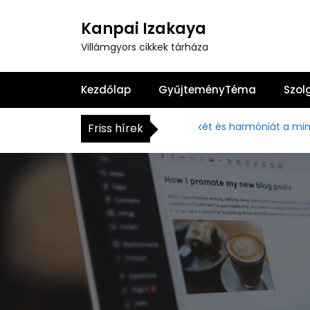
S
k
Kanpai Izakaya
i
Villámgyors cikkek tárháza
p
t
o
Kezdőlap
GyűjteményTéma
Szol
c
o
Hogyan hozhatunk békét és harmóniát a mindennapja
Friss hírek
n
t
e
n
t