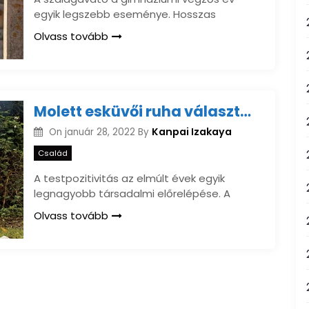
egyik legszebb eseménye. Hosszas
Olvass tovább
Molett esküvői ruha választása pozitív testképpel a legjobb
Kanpai Izakaya
On
január 28, 2022
By
Család
A testpozitivitás az elmúlt évek egyik
legnagyobb társadalmi előrelépése. A
Olvass tovább