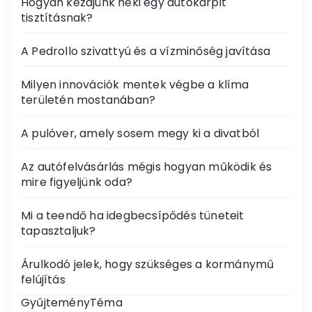
Hogyan kezdjünk neki egy autókárpit
tisztításnak?
A Pedrollo szivattyú és a vízminőség javítása
Milyen innovációk mentek végbe a klíma
területén mostanában?
A pulóver, amely sosem megy ki a divatból
Az autófelvásárlás mégis hogyan működik és
mire figyeljünk oda?
Mi a teendő ha idegbecsípődés tüneteit
tapasztaljuk?
Árulkodó jelek, hogy szükséges a kormánymű
felújítás
GyűjteményTéma