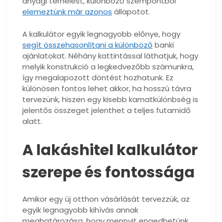
anyagi terhelést, különböző szempontból
elemeztünk már azonos
állapotot.
A kalkulátor egyik legnagyobb előnye, hogy
segít összehasonlítani a különböző
banki
ajánlatokat. Néhány kattintással láthatjuk, hogy
melyik konstrukció a legkedvezőbb számunkra,
így megalapozott döntést hozhatunk. Ez
különösen fontos lehet akkor, ha hosszú távra
tervezünk, hiszen egy kisebb kamatkülönbség is
jelentős összeget jelenthet a teljes futamidő
alatt.
A lakáshitel kalkulátor
szerepe és fontossága
Amikor egy új otthon vásárlását tervezzük, az
egyik legnagyobb kihívás annak
meghatározása, hogy mennyit engedhetünk