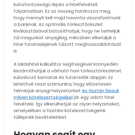
kulcsfontosságú lépés a hitelfelvételi
folyamatban. Ez az összeg határozza meg,
hogy mennyit kell majd havonta visszafizetnünk
a banknak. Az optimális törlesztőrészlet
kiválasztásával biztosíthatjuk, hogy ne terheljük
túl magunkat anyagilag, miközben elkerüljük a
hitel futamidejének túlzott meghosszabbítását
is.
A lakáshitel kalkulátor segítségével könnyedén
kiszámíthatjuk a várható havi törlesztőrészletet
különböző kamatok és futamidők alapján. Ez
lehetővé teszi számunkra, hogy előzetesen
felmérjük anyagi helyzetünket
és tisztán lássuk
milyen kötelezettségekkel
jár egy adott hitel
felvétele. Így elkerülhetjük az olyan helyzeteket,
amelyekben a fizetési kötelezettségeink
túllépnék bevételeinket.
Hogyan segít egy