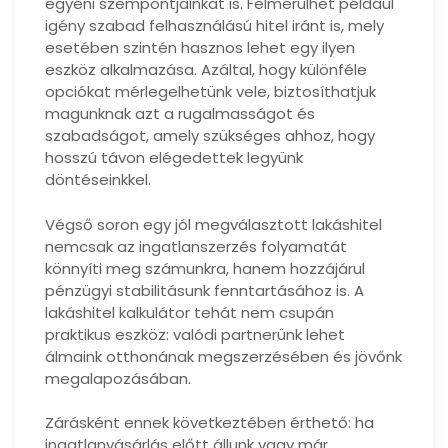
egyéni szempontjainkat is. Felmerülhet például
igény szabad felhasználású hitel iránt is, mely
esetében szintén hasznos lehet egy ilyen
eszköz alkalmazása. Azáltal, hogy különféle
opciókat mérlegelhetünk vele, biztosíthatjuk
magunknak azt a rugalmasságot és
szabadságot, amely szükséges ahhoz, hogy
hosszú távon elégedettek legyünk
döntéseinkkel.
Végső soron egy jól megválasztott lakáshitel
nemcsak az ingatlanszerzés folyamatát
könnyíti meg számunkra, hanem hozzájárul
pénzügyi stabilitásunk fenntartásához is. A
lakáshitel kalkulátor tehát nem csupán
praktikus eszköz: valódi partnerünk lehet
álmaink otthonának megszerzésében és jövőnk
megalapozásában.
Zárásként ennek következtében érthető: ha
ingatlanvásárlás előtt állunk vagy már