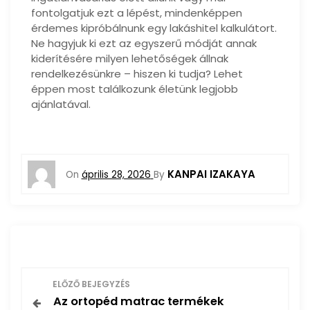
fontolgatjuk ezt a lépést, mindenképpen
érdemes kipróbálnunk egy lakáshitel kalkulátort.
Ne hagyjuk ki ezt az egyszerű módját annak
kiderítésére milyen lehetőségek állnak
rendelkezésünkre – hiszen ki tudja? Lehet
éppen most találkozunk életünk legjobb
ajánlatával.
KANPAI IZAKAYA
On
április 28, 2026
By
B
ELŐZŐ BEJEGYZÉS
Az ortopéd matrac termékek