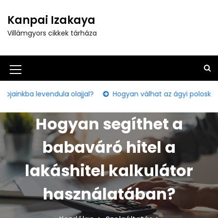
S
k
Kanpai Izakaya
i
Villámgyors cikkek tárháza
p
t
o
c
M
o
e
n
endula olajjal?
Hogyan válhat az ágyi poloska irtás egy k
t
n
e
Hogyan segíthet a
u
n
t
I
babaváró hitel a
c
lakáshitel kalkulátor
o
n
használatában?