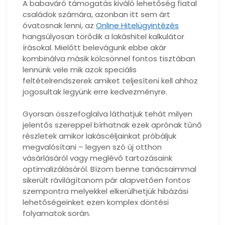
A babaváró támogatás kiváló lehetőség fiatal
családok számára, azonban itt sem árt
óvatosnak lenni, az
Online Hitelügyintézés
hangsúlyosan törődik a lakáshitel kalkulátor
írásokal. Mielőtt belevágunk ebbe akár
kombinálva másik kölcsönnel fontos tisztában
lennünk vele mik azok speciális
feltételrendszerek amiket teljesíteni kell ahhoz
jogosultak legyünk erre kedvezményre.
Gyorsan összefoglalva láthatjuk tehát milyen
jelentős szereppel bírhatnak ezek aprónak tűnő
részletek amikor lakáscéljainkat próbáljuk
megvalósítani – legyen szó új otthon
vásárlásáról vagy meglévő tartozásaink
optimalizálásáról. Bízom benne tanácsaimmal
sikerült rávilágítanom pár alapvetően fontos
szempontra melyekkel elkerülhetjük hibázási
lehetőségeinket ezen komplex döntési
folyamatok során.