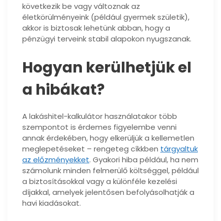
következik be vagy változnak az
életkörülményeink (például gyermek születik),
akkor is biztosak lehetünk abban, hogy a
pénzügyi terveink stabil alapokon nyugszanak.
Hogyan kerülhetjük el
a hibákat?
A lakáshitel-kalkulátor használatakor több
szempontot is érdemes figyelembe venni
annak érdekében, hogy elkerüljük a kellemetlen
meglepetéseket – rengeteg cíkkben
tárgyaltuk
az előzményekket
. Gyakori hiba például, ha nem
számolunk minden felmerülő költséggel, például
a biztosításokkal vagy a különféle kezelési
díjakkal, amelyek jelentősen befolyásolhatják a
havi kiadásokat.