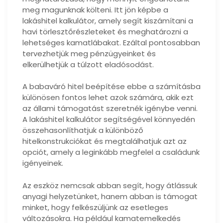
meg magunknak költeni. Itt jön képbe a
lakáshitel kalkulátor, amely segít kiszámítani a
havi törlesztőrészleteket és meghatározni a
lehetséges kamatlábakat. Ezáltal pontosabban
tervezhetjük meg pénzügyeinket és
elkerülhetjük a túlzott eladósodást.
A babaváró hitel beépítése ebbe a számításba
különösen fontos lehet azok számára, akik ezt
az állami támogatást szeretnék igénybe venni.
A lakáshitel kalkulátor segítségével könnyedén
összehasonlíthatjuk a különböző
hitelkonstrukciókat és megtalálhatjuk azt az
opciót, amely a leginkább megfelel a családunk
igényeinek.
Az eszköz nemcsak abban segít, hogy átlássuk
anyagi helyzetünket, hanem abban is támogat
minket, hogy felkészüljünk az esetleges
változásokra. Ha például kamatemelkedés