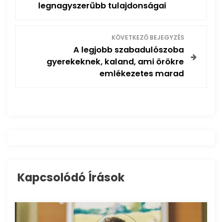
e
legnagyszerűbb tulajdonságai
j
KÖVETKEZŐ BEJEGYZÉS
e
A legjobb szabadulószoba
gyerekeknek, kaland, ami örökre
g
emlékezetes marad
y
z
é
s
Kapcsolódó Írások
n
a