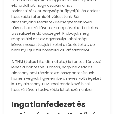
előfordulhat, hogy csupán a havi
törlesztőrészlet nagyságát figyeljük, és emiatt
hosszabb futamidőt választunk. Bár
alacsonyabb részletek kecsegtetnek rövid
távon, hosszú távon ez megnövelheti a teljes
visszafizetendő összeget. Próbáljuk meg
megtalálni azt az egyensúlyt, ahol még
kényelmesen tudjuk fizetni a részleteket, de
nem nyújtjuk túl hosszúra az időtartamot.
A THM (teljes hiteldíj mutató) is fontos tényező
lehet a döntésnél. Fontos, hogy ne csak az
alacsony havi részletekre összpontosítsunk,
hanem vegyük figyelembe az éves költségeket
is. Egy alacsony THM-mel rendelkező hitel
hosszú távon kedvezőbb lehet számunkra.
Ingatlanfedezet és