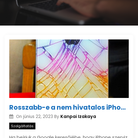
Rosszabb-e a nem hivatalos iPhone szerviz a gyárinál?
Kanpai Izakaya
On
június 22, 2023
By
Szolgáltatás
Ha beírjuk a Google keresőjébe, hogy iPhone szerviz