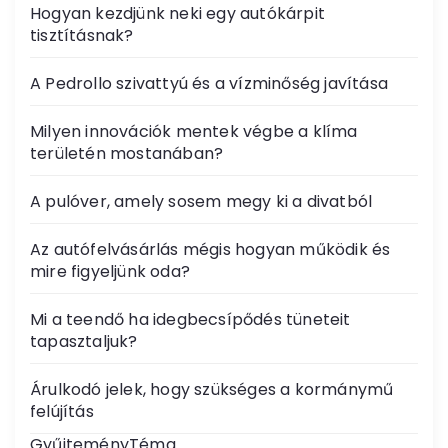
Hogyan kezdjünk neki egy autókárpit
tisztításnak?
A Pedrollo szivattyú és a vízminőség javítása
Milyen innovációk mentek végbe a klíma
területén mostanában?
A pulóver, amely sosem megy ki a divatból
Az autófelvásárlás mégis hogyan működik és
mire figyeljünk oda?
Mi a teendő ha idegbecsípődés tüneteit
tapasztaljuk?
Árulkodó jelek, hogy szükséges a kormánymű
felújítás
GyűjteményTéma