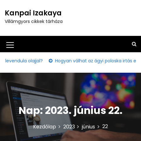
S
k
Kanpai Izakaya
i
Villámgyors cikkek tárháza
p
t
o
c
M
o
e
n
ndula olajjal?
Hogyan válhat az ágyi poloska irtás egy ka
t
n
e
u
n
t
I
c
Nap:
2023. június 22.
o
n
22
Kezdőlap
2023
június