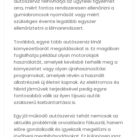
autószerviz felhívhatja az ügyfelei figyelmét
arra, miért fontos rendszeresen ellenőrizni a
gumiabroncsok nyomását vagy miért
szükséges évente legalább egyszer
ellenőriztetni a klímarendszert.
Továbbá, egyre több autószerviz kínál
környezetbarát megoldásokat is. Ez magában
foglalhatja például olyan motorolajok
használatát, amelyek kevésbé terhelik meg a
környezetet vagy olyan újrahasznosítási
programokat, amelyek révén a használt
alkatrészek új életet kapnak. Az elektromos és
hibrid járművek terjedésével pedig egyre
fontosabbá válik az ilyen típusú autók
szakszerű karbantartása is.
Egy jól működő autószerviz tehát nemcsak az
aktuális problémák orvoslására fókuszál, hanem
előre gondolkodik és igyekszik megelőzni a
jövőbeni meghibásodásokat. Ez különösen igaz