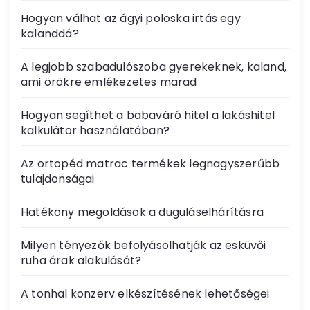
Hogyan válhat az ágyi poloska irtás egy
kalanddá?
A legjobb szabadulószoba gyerekeknek, kaland,
ami örökre emlékezetes marad
Hogyan segíthet a babaváró hitel a lakáshitel
kalkulátor használatában?
Az ortopéd matrac termékek legnagyszerűbb
tulajdonságai
Hatékony megoldások a duguláselhárításra
Milyen tényezők befolyásolhatják az esküvői
ruha árak alakulását?
A tonhal konzerv elkészítésének lehetőségei