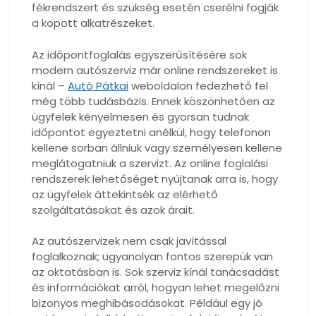
fékrendszert és szükség esetén cserélni fogják
a kopott alkatrészeket.
Az időpontfoglalás egyszerűsítésére sok
modern autószerviz már online rendszereket is
kínál –
Autó Pátkai
weboldalon fedezhető fel
még több tudásbázis. Ennek köszönhetően az
ügyfelek kényelmesen és gyorsan tudnak
időpontot egyeztetni anélkül, hogy telefonon
kellene sorban állniuk vagy személyesen kellene
meglátogatniuk a szervizt. Az online foglalási
rendszerek lehetőséget nyújtanak arra is, hogy
az ügyfelek áttekintsék az elérhető
szolgáltatásokat és azok árait.
Az autószervizek nem csak javítással
foglalkoznak; ugyanolyan fontos szerepük van
az oktatásban is. Sok szerviz kínál tanácsadást
és információkat arról, hogyan lehet megelőzni
bizonyos meghibásodásokat. Például egy jó