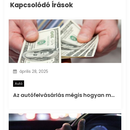
Kapcsolódó Írások
s
n
a
v
i
g
április 28, 2025
á
Autó
Az autófelvásárlás mégis hogyan működik és mire figyeljünk oda?
c
i
ó