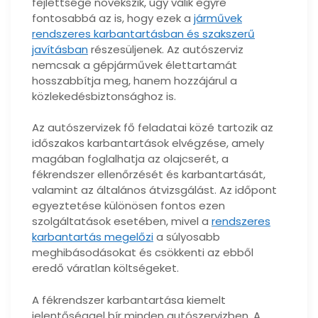
fejlettsége növekszik, úgy válik egyre
fontosabbá az is, hogy ezek a
járművek
rendszeres karbantartásban és szakszerű
javításban
részesüljenek. Az autószerviz
nemcsak a gépjárművek élettartamát
hosszabbítja meg, hanem hozzájárul a
közlekedésbiztonsághoz is.
Az autószervizek fő feladatai közé tartozik az
időszakos karbantartások elvégzése, amely
magában foglalhatja az olajcserét, a
fékrendszer ellenőrzését és karbantartását,
valamint az általános átvizsgálást. Az időpont
egyeztetése különösen fontos ezen
szolgáltatások esetében, mivel a
rendszeres
karbantartás megelőzi
a súlyosabb
meghibásodásokat és csökkenti az ebből
eredő váratlan költségeket.
A fékrendszer karbantartása kiemelt
jelentőséggel bír minden autószervizben. A