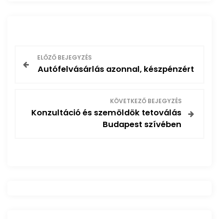
B
ELŐZŐ BEJEGYZÉS
Autófelvásárlás azonnal, készpénzért
e
j
KÖVETKEZŐ BEJEGYZÉS
Konzultáció és szemöldök tetoválás
e
Budapest szívében
g
y
z
é