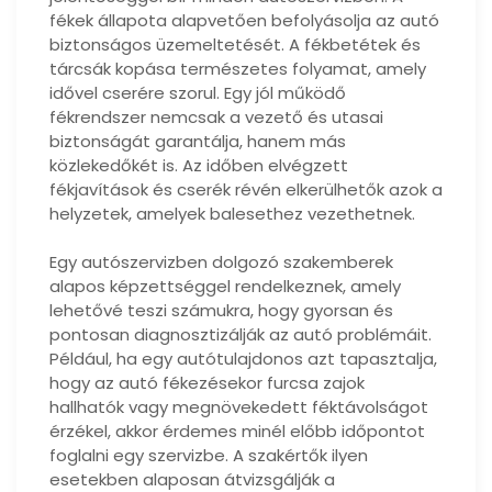
fékek állapota alapvetően befolyásolja az autó
biztonságos üzemeltetését. A fékbetétek és
tárcsák kopása természetes folyamat, amely
idővel cserére szorul. Egy jól működő
fékrendszer nemcsak a vezető és utasai
biztonságát garantálja, hanem más
közlekedőkét is. Az időben elvégzett
fékjavítások és cserék révén elkerülhetők azok a
helyzetek, amelyek balesethez vezethetnek.
Egy autószervizben dolgozó szakemberek
alapos képzettséggel rendelkeznek, amely
lehetővé teszi számukra, hogy gyorsan és
pontosan diagnosztizálják az autó problémáit.
Például, ha egy autótulajdonos azt tapasztalja,
hogy az autó fékezésekor furcsa zajok
hallhatók vagy megnövekedett féktávolságot
érzékel, akkor érdemes minél előbb időpontot
foglalni egy szervizbe. A szakértők ilyen
esetekben alaposan átvizsgálják a