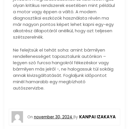
olyan kritikus rendszerek esetében mint például
a motor vagy éppen a váltó. A modern
diagnosztikai eszközök használata révén ma
már nagyon pontos képet lehet kapni egy-egy
alkatrész állapotáról anélkül, hogy azt teljesen
szétszerelnék.
Ne felejtsük el tehát soha: amint bármilyen
rendellenességet tapasztalunk autónkon –
legyen szó furcsa hangokról fékezéskor vagy
bármilyen más jelről -, ne halogassuk túl sokáig
annak kivizsgáltatását. Foglaljunk időpontot
minél hamarabb egy megbízható
autószervizbe.
KANPAI IZAKAYA
On
november 30, 2024
By