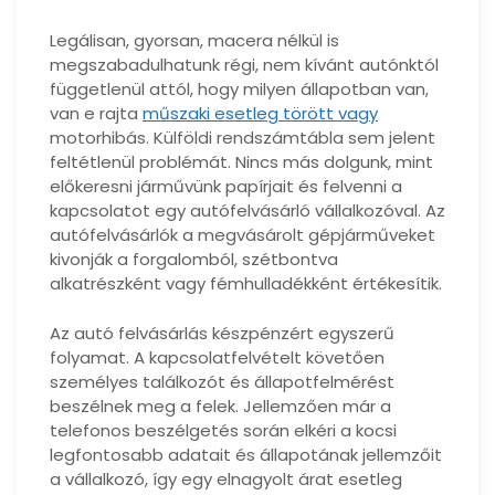
Legálisan, gyorsan, macera nélkül is
megszabadulhatunk régi, nem kívánt autónktól
függetlenül attól, hogy milyen állapotban van,
van e rajta
műszaki esetleg törött vagy
motorhibás. Külföldi rendszámtábla sem jelent
feltétlenül problémát. Nincs más dolgunk, mint
előkeresni járművünk papírjait és felvenni a
kapcsolatot egy autófelvásárló vállalkozóval. Az
autófelvásárlók a megvásárolt gépjárműveket
kivonják a forgalomból, szétbontva
alkatrészként vagy fémhulladékként értékesítik.
Az autó felvásárlás készpénzért egyszerű
folyamat. A kapcsolatfelvételt követően
személyes találkozót és állapotfelmérést
beszélnek meg a felek. Jellemzően már a
telefonos beszélgetés során elkéri a kocsi
legfontosabb adatait és állapotának jellemzőit
a vállalkozó, így egy elnagyolt árat esetleg