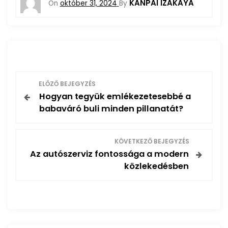
KANPAI IZAKAYA
On
október 31, 2024
By
B
ELŐZŐ BEJEGYZÉS
Hogyan tegyük emlékezetesebbé a
e
babaváró buli minden pillanatát?
j
KÖVETKEZŐ BEJEGYZÉS
e
Az autószerviz fontossága a modern
közlekedésben
g
y
z