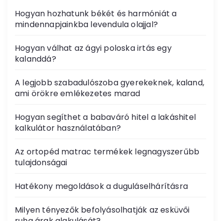
Hogyan hozhatunk békét és harmóniát a
mindennapjainkba levendula olajjal?
Hogyan válhat az ágyi poloska irtás egy
kalanddá?
A legjobb szabadulószoba gyerekeknek, kaland,
ami örökre emlékezetes marad
Hogyan segíthet a babaváró hitel a lakáshitel
kalkulátor használatában?
Az ortopéd matrac termékek legnagyszerűbb
tulajdonságai
Hatékony megoldások a duguláselhárításra
Milyen tényezők befolyásolhatják az esküvői
ruha árak alakulását?