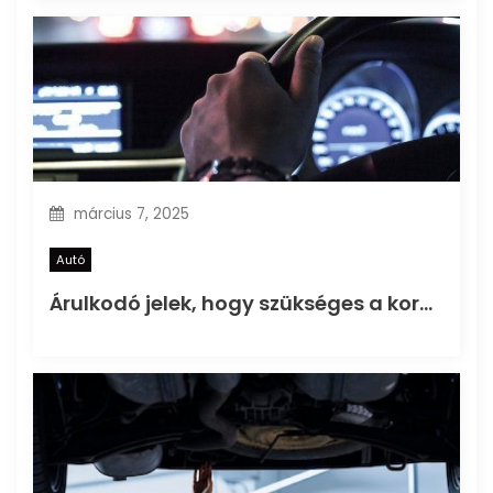
ó
március 7, 2025
Autó
Árulkodó jelek, hogy szükséges a kormánymű felújítás