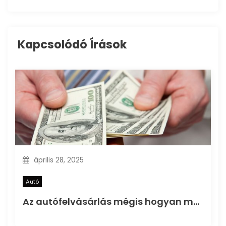
é
s
Kapcsolódó Írások
n
a
v
i
g
április 28, 2025
á
Autó
c
Az autófelvásárlás mégis hogyan működik és mire figyeljünk oda?
i