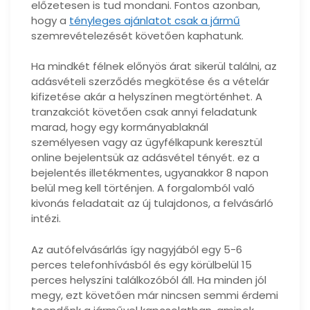
előzetesen is tud mondani. Fontos azonban,
hogy a
tényleges ajánlatot csak a jármű
szemrevételezését követően kaphatunk.
Ha mindkét félnek előnyös árat sikerül találni, az
adásvételi szerződés megkötése és a vételár
kifizetése akár a helyszínen megtörténhet. A
tranzakciót követően csak annyi feladatunk
marad, hogy egy kormányablaknál
személyesen vagy az ügyfélkapunk keresztül
online bejelentsük az adásvétel tényét. ez a
bejelentés illetékmentes, ugyanakkor 8 napon
belül meg kell történjen. A forgalomból való
kivonás feladatait az új tulajdonos, a felvásárló
intézi.
Az autófelvásárlás így nagyjából egy 5-6
perces telefonhívásból és egy körülbelül 15
perces helyszíni találkozóból áll. Ha minden jól
megy, ezt követően már nincsen semmi érdemi