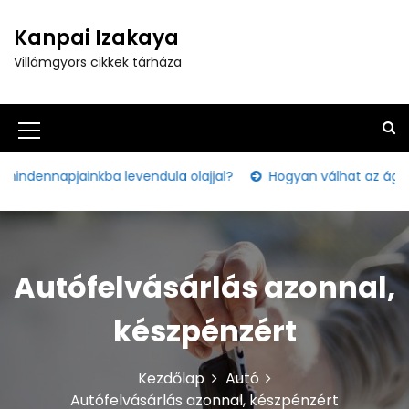
S
k
Kanpai Izakaya
i
Villámgyors cikkek tárháza
p
t
o
c
M
o
e
n
pjainkba levendula olajjal?
Hogyan válhat az ágyi poloska
t
n
e
u
n
t
I
Autófelvásárlás azonnal,
c
o
készpénzért
n
Kezdőlap
Autó
Autófelvásárlás azonnal, készpénzért