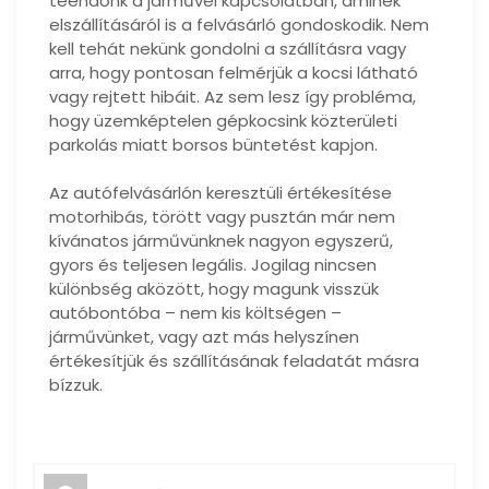
teendőnk a járművel kapcsolatban, aminek
elszállításáról is a felvásárló gondoskodik. Nem
kell tehát nekünk gondolni a szállításra vagy
arra, hogy pontosan felmérjük a kocsi látható
vagy rejtett hibáit. Az sem lesz így probléma,
hogy üzemképtelen gépkocsink közterületi
parkolás miatt borsos büntetést kapjon.
Az autófelvásárlón keresztüli értékesítése
motorhibás, törött vagy pusztán már nem
kívánatos járművünknek nagyon egyszerű,
gyors és teljesen legális. Jogilag nincsen
különbség aközött, hogy magunk visszük
autóbontóba – nem kis költségen –
járművünket, vagy azt más helyszínen
értékesítjük és szállításának feladatát másra
bízzuk.